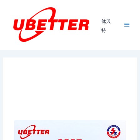
跳
Mai
至
Men
内
优贝
容
特
诚邀共赴
ISEM INTERNATIONAL SOLAR ENERGY