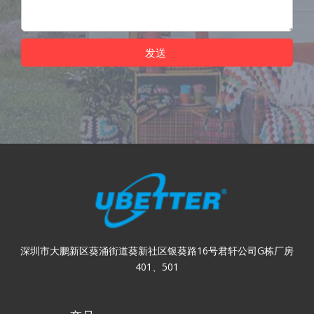
发送
深圳市大鹏新区葵涌街道葵新社区银葵路16号君轩公司G栋厂房
401、501