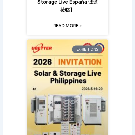
Storage Live España 诚邀
莅临】
READ MORE »
EXHIBITIONS