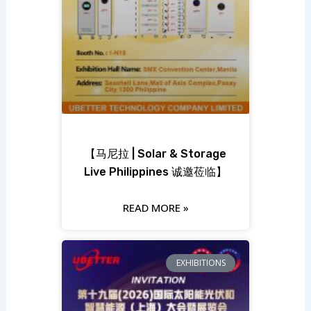
【马尼拉 | Solar & Storage
Live Philippines 诚邀莅临】
READ MORE »
EXHIBITIONS