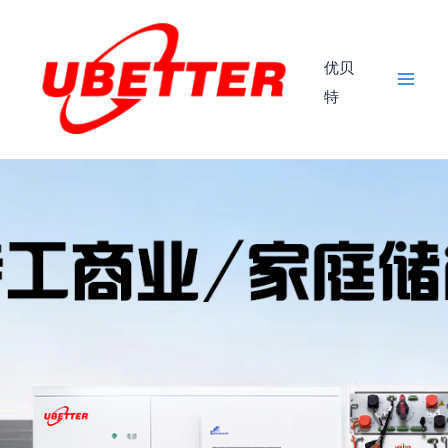
跳
Mai
至
Men
内
优贝
容
特