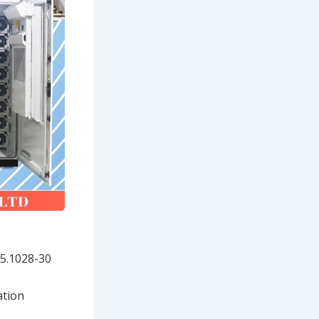
1028-30
tion