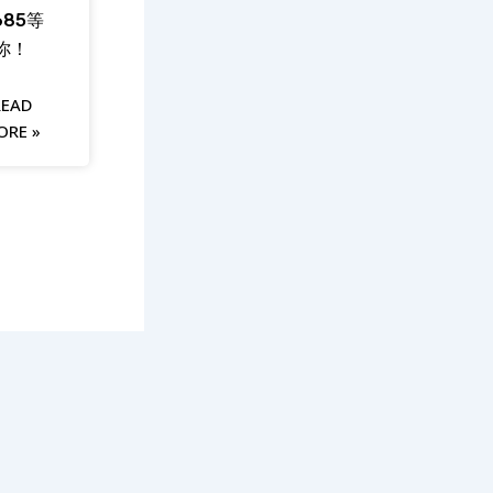
685等
你！
READ
ORE »