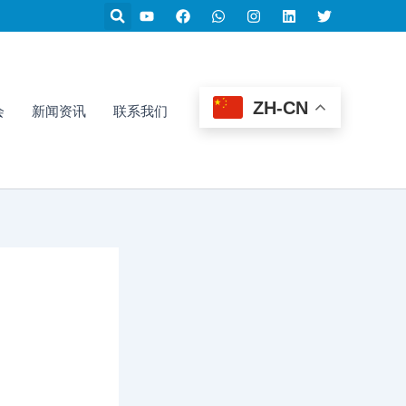
Y
F
W
I
L
T
o
a
h
n
i
w
u
c
a
s
n
i
t
e
t
t
k
t
u
b
s
a
e
t
b
o
a
g
d
e
e
o
p
r
i
r
ZH-CN
k
p
a
n
会
新闻资讯
联系我们
m
能源展