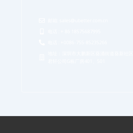
邮箱: sales@ubetter.com.cn
电话 : + 86 18575687995
电话 : +0086-755-85235266
地址：深圳市大鹏新区葵涌街道葵新社区
君轩公司G栋厂房401、501