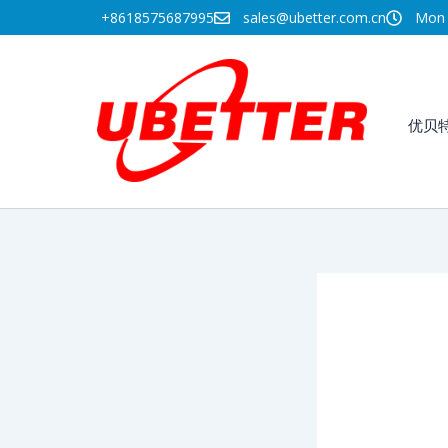
跳
+8618575687995
sales@ubetter.com.cn
Mon -
至
内
容
优贝
20