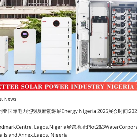
s
,
News
亚国际电力照明及新能源展Energy Nigeria 2025展会时间:2025.
markCentre, Lagos,Nigeria展馆地址:Plot2&3WaterCorpora
ia lsland Annex,Lagos, Nigeria