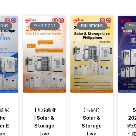
TIONS
EXHIBITIONS
EXHIBITIONS
EXH
慕尼
【瓦伦西亚
【马尼拉 |
S
The
| Solar &
Solar &
20
er E
Storage
Storage
光
pe
Live
Live
们在