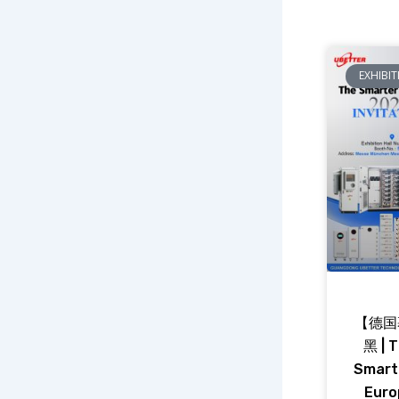
EXHIBI
【德国
黑 | 
Smart
Euro