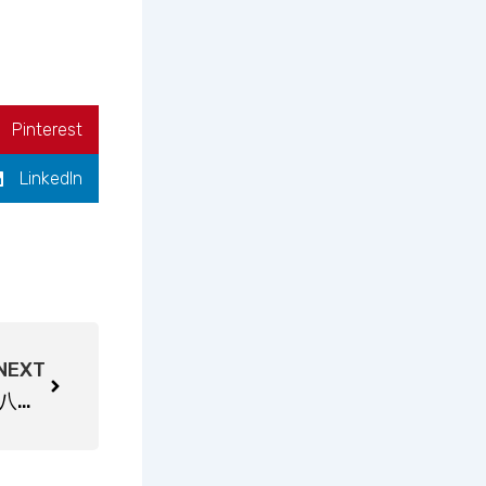
Pinterest
LinkedIn
Next
NEXT
2025 年 11 月 17-20 日，第八届中国国际光伏与储能产业大会将在成都世纪城国际会展中心盛大启幕！