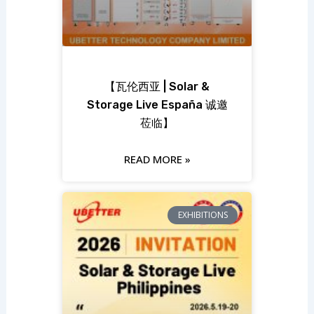
【瓦伦西亚 | Solar &
Storage Live España 诚邀
莅临】
READ MORE »
EXHIBITIONS