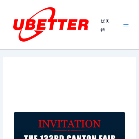
跳
Mai
至
Men
内
优贝
容
特
THE 133RD CANTON FAIR