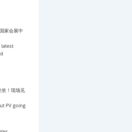
国家会展中
 latest
nd
坐坐！现场见
out PV going
ter