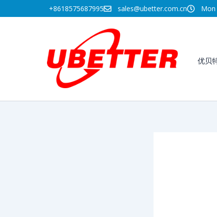
跳
+8618575687995
sales@ubetter.com.cn
Mon -
至
内
容
优贝
SN