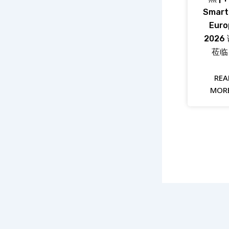
Smart
Euro
2026
莅临
REA
MORE