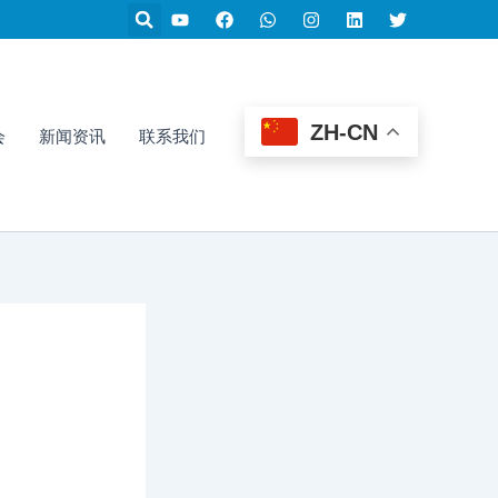
Y
F
W
I
L
T
o
a
h
n
i
w
u
c
a
s
n
i
t
e
t
t
k
t
u
b
s
a
e
t
b
o
a
g
d
e
e
o
p
r
i
r
ZH-CN
k
p
a
n
会
新闻资讯
联系我们
m
1H-