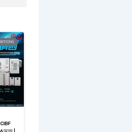
IBITIONS
CIBF
26深圳 |