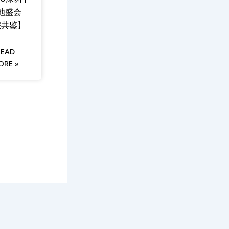
池盛会
您共鉴】
READ
ORE »