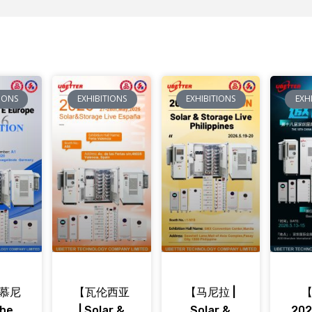
TIONS
EXHIBITIONS
EXHIBITIONS
EXH
慕尼
【瓦伦西亚
【马尼拉 |
【
The
| Solar &
Solar &
20