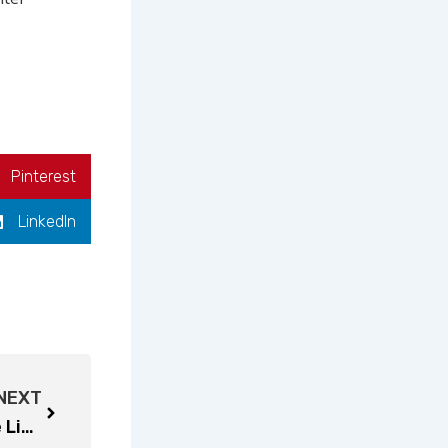
Pinterest
LinkedIn
Next
NEXT
【马尼拉 | Solar & Storage Live Philippines 诚邀莅临】