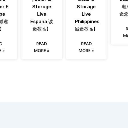
er E
Storage
Storage
电
pe
Live
Live
邀
 诚邀
España 诚
Philippines
】
邀莅临】
诚邀莅临】
M
D
READ
READ
 »
MORE »
MORE »